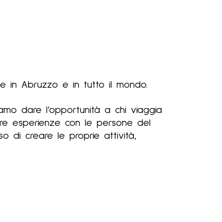
A HOST
BLOG
ITALIANO
che in Abruzzo e in tutto il mondo.
amo dare l’opportunità a chi viaggia
otare esperienze con le persone del
o di creare le proprie attività,